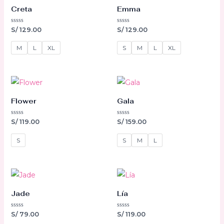
Creta
Emma
Valorado
Valorado
S/
129.00
S/
129.00
con
con
0
0
de
de
M
L
XL
S
M
L
XL
5
5
Flower
Gala
Valorado
Valorado
S/
119.00
S/
159.00
con
con
0
0
de
de
S
S
M
L
5
5
Jade
Lía
Valorado
Valorado
S/
79.00
S/
119.00
con
con