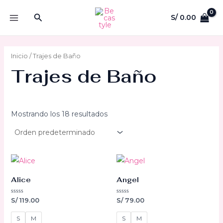
Ir
Buscar
S/
0.00
al
MAIN
contenido
MENU
Inicio
/ Trajes de Baño
Trajes de Baño
Mostrando los 18 resultados
Alice
Angel
Valorado
Valorado
S/
119.00
S/
79.00
con
con
0
0
de
de
S
M
S
M