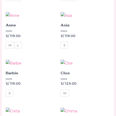
5
5
Anne
Asia
Valorado
Valorado
S/
119.00
S/
119.00
con
con
0
0
de
de
M
L
S
5
5
Barbie
Cloe
Valorado
Valorado
S/
119.00
S/
129.00
con
con
0
0
de
de
S
M
5
5