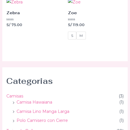
Zebra
Zoe
Valorado
Valorado
S/
75.00
S/
119.00
con
con
0
0
de
de
S
M
5
5
Categorias
Camisas
(3)
Camisa Hawaiana
(1)
Camisa Lino Manga Larga
(1)
Polo Camisero con Cierre
(1)