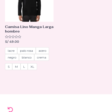
Camisa Lino Manga Larga
hombre
S/
49.00
V
a
l
o
lacre
palo rosa
acero
r
a
negro
blanco
crema
d
o
c
S
M
L
XL
o
n
0
d
e
5