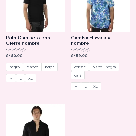
Polo Camisero con
Camisa Hawaiana
Cierre hombre
hombre
S/
50.00
S/
59.00
V
V
a
a
l
l
o
o
negro
blanco
beige
celeste
blanquinegra
r
r
a
a
café
d
d
M
L
XL
o
o
c
c
M
L
XL
o
o
n
n
0
0
d
d
e
e
5
5