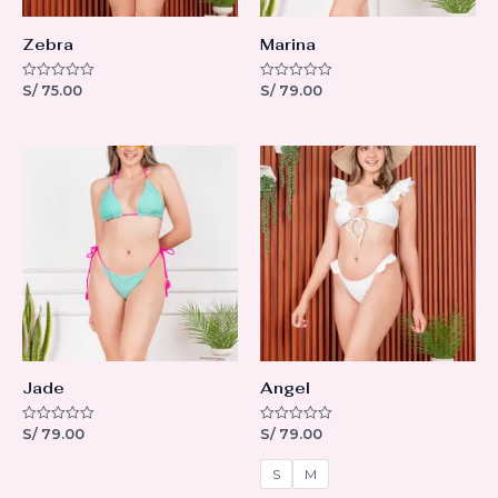
Zebra
Marina
S/
75.00
S/
79.00
V
V
a
a
l
l
o
o
r
r
a
a
d
d
o
o
c
c
o
o
n
n
0
0
d
d
e
e
5
5
Jade
Angel
S/
79.00
S/
79.00
V
V
a
a
l
l
o
o
S
M
r
r