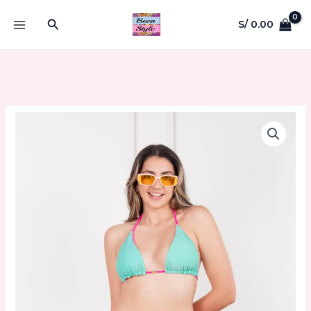
Ir
Buscar
S/
0.00
al
MAIN
contenido
MENU