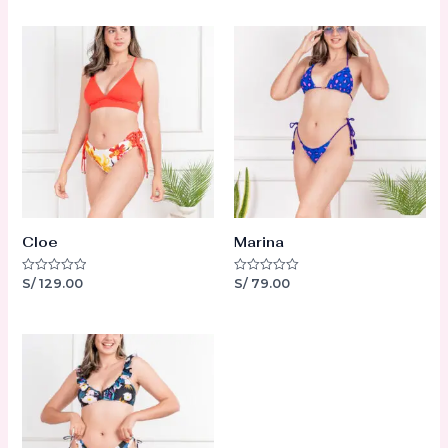
Cloe
Marina
S/
129.00
S/
79.00
Valorado
Valorado
con
con
0
0
de
de
5
5